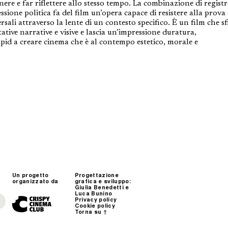
enere e far riflettere allo stesso tempo. La combinazione di regist
essione politica fa del film un’opera capace di resistere alla prova
ali attraverso la lente di un contesto specifico. È un film che sf
tative narrative e visive e lascia un’impressione duratura,
id a creare cinema che è al contempo estetico, morale e
Un progetto
Progettazione
organizzato da
grafica e sviluppo:
Giulia Benedetti
e
Luca Bunino
Privacy policy
Cookie policy
Torna su ↑