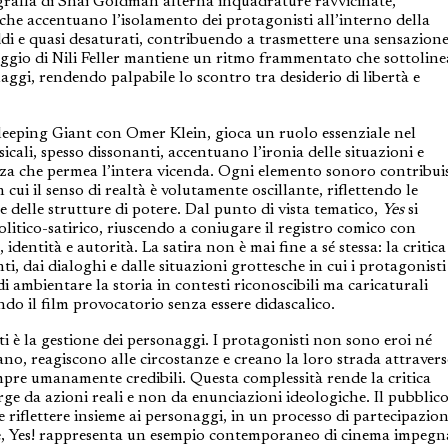
ografia di Shaï Goldman alterna inquadrature ravvicinate,
che accentuano l’isolamento dei protagonisti all’interno della
eddi e quasi desaturati, contribuendo a trasmettere una sensazione
aggio di Nili Feller mantiene un ritmo frammentato che sottoline
ggi, rendendo palpabile lo scontro tra desiderio di libertà e
leeping Giant con Omer Klein, gioca un ruolo essenziale nel
icali, spesso dissonanti, accentuano l’ironia delle situazioni e
ezza che permea l’intera vicenda. Ogni elemento sonoro contribui
cui il senso di realtà è volutamente oscillante, riflettendo le
e delle strutture di potere. Dal punto di vista tematico,
Yes
si
olitico-satirico, riuscendo a coniugare il registro comico con
 identità e autorità. La satira non è mai fine a sé stessa: la critica
, dai dialoghi e dalle situazioni grottesche in cui i protagonisti 
i ambientare la storia in contesti riconoscibili ma caricaturali
endo il film provocatorio senza essere didascalico.
ti è la gestione dei personaggi. I protagonisti non sono eroi né
iano, reagiscono alle circostanze e creano la loro strada attraver
empre umanamente credibili. Questa complessità rende la critica
erge da azioni reali e non da enunciazioni ideologiche. Il pubblico
e riflettere insieme ai personaggi, in un processo di partecipazio
one, Yes! rappresenta un esempio contemporaneo di cinema impegn