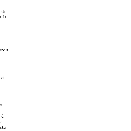
 di
a la
sce a
si
so
 è
ne
ato