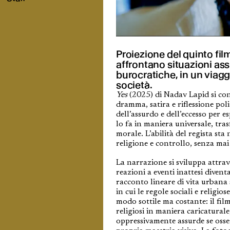
Proiezione del quinto fil
affrontano situazioni assur
burocratiche, in un viaggi
società.
Yes
(2025) di Nadav Lapid si con
dramma, satira e riflessione polit
dell’assurdo e dell’eccesso per 
lo fa in maniera universale, tras
morale. L’abilità del regista st
religione e controllo, senza mai
La narrazione si sviluppa attrave
reazioni a eventi inattesi diven
racconto lineare di vita urbana 
in cui le regole sociali e religi
modo sottile ma costante: il film
religiosi in maniera caricatural
oppressivamente assurde se osse