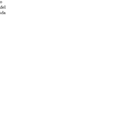
ro
 del
ida