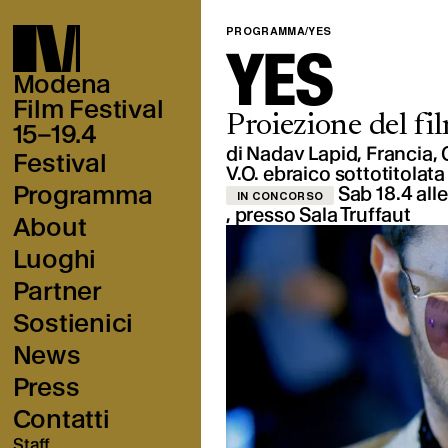
PROGRAMMA
/
YES
YES
Modena
Film Festival
Proiezione del fi
15–19.4
di Nadav Lapid, Francia, 
Festival
V.O. ebraico sottotitolata 
Programma
Sab 18.4 alle
IN CONCORSO
,
presso Sala Truffaut
About
Luoghi
Partner
Sostienici
News
Press
Contatti
Staff