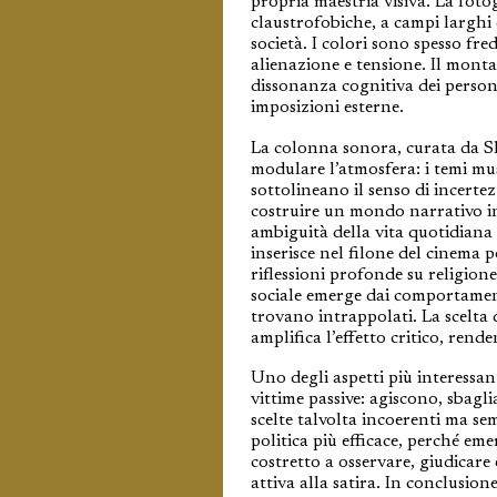
propria maestria visiva. La fot
claustrofobiche, a campi larghi 
società. I colori sono spesso fr
alienazione e tensione. Il mont
dissonanza cognitiva dei persona
imposizioni esterne.
La colonna sonora, curata da S
modulare l’atmosfera: i temi mus
sottolineano il senso di incert
costruire un mondo narrativo in 
ambiguità della vita quotidiana 
inserisce nel filone del cinema p
riflessioni profonde su religione,
sociale emerge dai comportamenti
trovano intrappolati. La scelta d
amplifica l’effetto critico, rend
Uno degli aspetti più interessan
vittime passive: agiscono, sbagl
scelte talvolta incoerenti ma s
politica più efficace, perché em
costretto a osservare, giudicare 
attiva alla satira. In conclusi