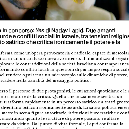
m in concorso:
Yes
di Nadav Lapid. Due amanti
de e conflitti sociali in Israele, tra tensioni religio
o satirico che critica ironicamente il potere e la
ferma come un’opera provocatoria e radicale, capace di mescola
ica in un unico flusso narrativo intenso. Il film utilizza il regist
esplorare le contraddizioni della società israeliana contemporane
formando conflitti locali in questioni di più ampio respiro sociale
a nel rendere ogni scena un microscopio sulle dinamiche di potere,
 scadere nella banalità del messaggio politico.
rso il percorso di due protagonisti, le cui azioni quotidiane e le 
tano il motore della critica. Quello che inizialmente sembra un
si trasforma rapidamente in un percorso satirico e a tratti grotte
ose diventano ostacoli ironicamente assurdi. La satira politica emer
 mette in scena figure autoritarie, istituzioni burocratiche e confl
e, mostrando quanto le strutture di potere possano risultare
rvate da vicino. Dal punto di vista formale, Lapid conferma la